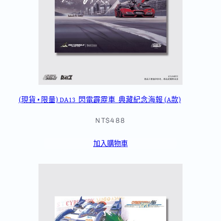
(現貨 • 限量) DA13_閃電霹靂車_典藏紀念海報 (A款)
NT$488
加入購物車