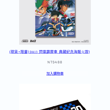
(現貨 • 限量) DA13_閃電霹靂車_典藏紀念海報 (C款)
NT$488
加入購物車