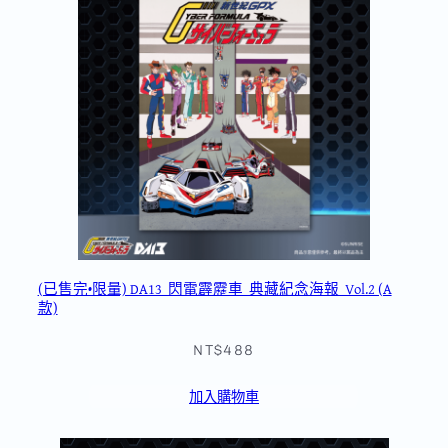
(已售完•限量) DA13_閃電霹靂車_典藏紀念海報_Vol.2 (A
款)
NT$488
加入購物車