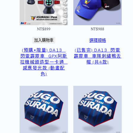
NT$
899
NT$
988
選擇規格
加入購物車
(預購•限量) DA13_
(已售完) DA13_閃電
閃電霹靂車_GPX阿斯
霹靂車_車隊刺繡鴨舌
拉機械頭造型一卡通_
帽 (共4款)
感應發光款 (動畫配
色)