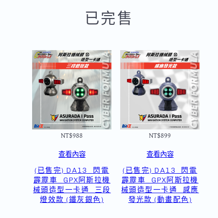
已完售
NT$
988
NT$
899
查看內容
查看內容
(已售完) DA13_閃電
(已售完) DA13_閃電
霹靂車_GPX阿斯拉機
霹靂車_GPX阿斯拉機
械頭造型一卡通_三段
械頭造型一卡通_感應
燈效款 (鐵灰銀色)
發光款 (動畫配色)