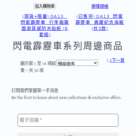
選擇規格
加入購物車
(現貨•限量) DA13_
(已售完) DA13_閃電
閃電霹靂車_行李箱霧
霹靂車_典藏紀念海報
面高質感防水貼紙 (B
(共3款)
套組)
閃電霹靂車系列周邊商品
1
2
下一頁
顯示第 1 至 16 項結
果，共 30 項
SUBSCBRIBE
訂閱我們掌握第一手消息
Be the first to know about new collections & exclusive offers.