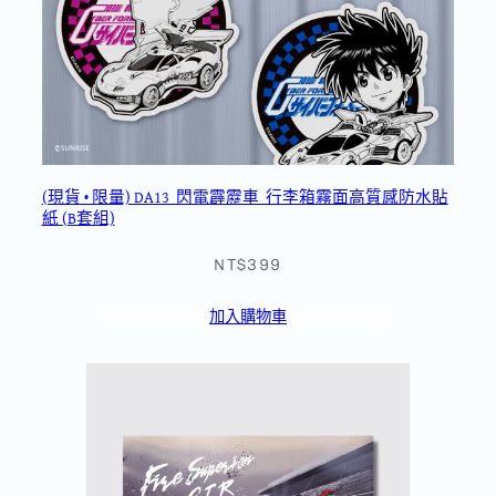
(現貨 • 限量) DA13_閃電霹靂車_行李箱霧面高質感防水貼
紙 (B套組)
NT$399
加入購物車