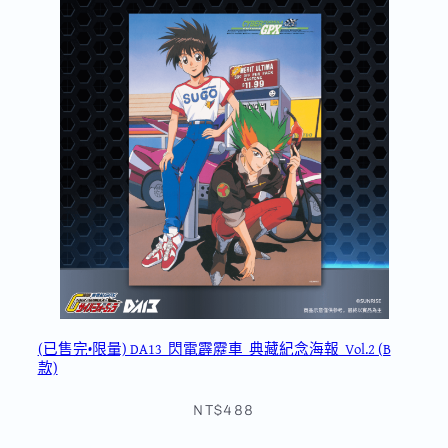
(已售完•限量) DA13_閃電霹靂車_典藏紀念海報_Vol.2 (B
款)
NT$488