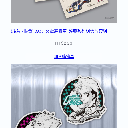
(現貨 • 限量) DA13_閃電霹靂車_經典系列明信片套組
NT$299
加入購物車