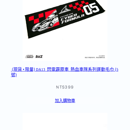
(現貨 • 限量) DA13_閃電霹靂車_熱血車隊系列運動毛巾 (5
號)
NT$399
加入購物車