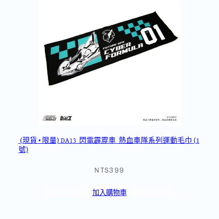
(現貨 • 限量) DA13_閃電霹靂車_熱血車隊系列運動毛巾 (1
號)
NT$399
加入購物車