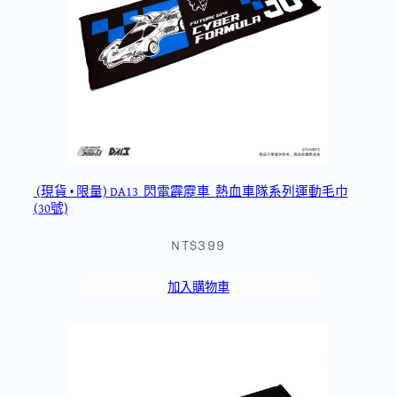
(現貨 • 限量) DA13_閃電霹靂車_熱血車隊系列運動毛巾
(30號)
NT$399
加入購物車