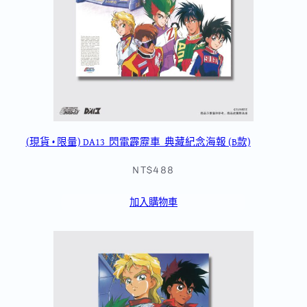
(現貨 • 限量) DA13_閃電霹靂車_典藏紀念海報 (B款)
NT$488
加入購物車