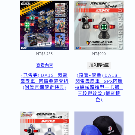
NT$
3,735
NT$
990
查看內容
加入購物車
(已售完) DA13_閃電
(預購•限量) DA13_
霹靂車_回憶典藏套組
閃電霹靂車_GPX阿斯
(附贈官網限定特典)
拉機械頭造型一卡通_
三段燈效款 (鐵灰銀
色)