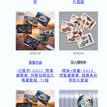
杯
片套組
NT$
399
NT$
299
查看內容
加入購物車
(已售完) DA13_閃電
(現貨•限量) DA13_
霹靂車_阿斯拉明信片
閃電霹靂車_經典系列
典藏套組_TV版
明信片套組