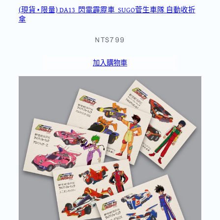
(現貨 • 限量) DA13_閃電霹靂車_SUGO菅生車隊 自動收折
傘
NT$799
加入購物車