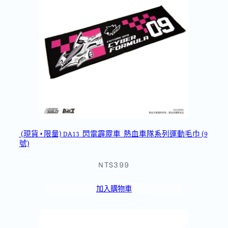
(現貨 • 限量) DA13_閃電霹靂車_熱血車隊系列運動毛巾 (9
號)
NT$399
加入購物車