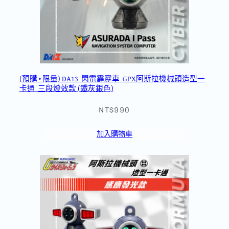
(預購 • 限量) DA13_閃電霹靂車_GPX阿斯拉機械頭造型一
卡通_三段燈效款 (鐵灰銀色)
NT$990
加入購物車