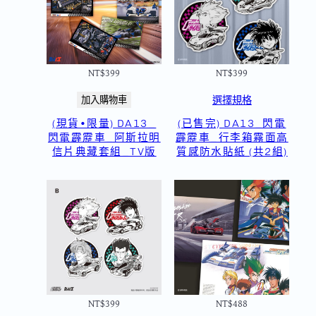
NT$
399
NT$
399
選擇規格
加入購物車
(現貨•限量) DA13_
(已售完) DA13_閃電
閃電霹靂車_阿斯拉明
霹靂車_行李箱霧面高
信片典藏套組_TV版
質感防水貼紙 (共2組)
NT$
399
NT$
488