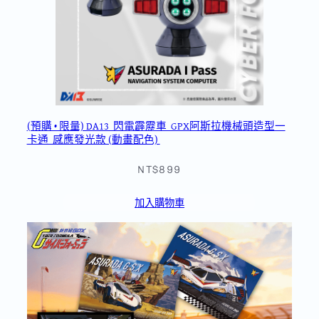
(預購 • 限量) DA13_閃電霹靂車_GPX阿斯拉機械頭造型一
卡通_感應發光款 (動畫配色)
NT$899
加入購物車