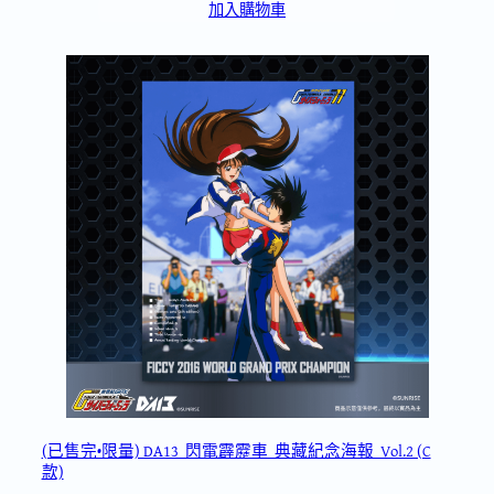
加入購物車
(已售完•限量) DA13_閃電霹靂車_典藏紀念海報_Vol.2 (C
款)