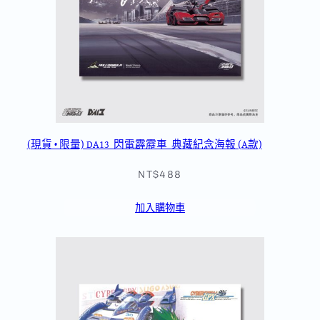
(現貨 • 限量) DA13_閃電霹靂車_典藏紀念海報 (A款)
NT$488
加入購物車