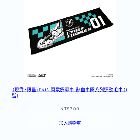
(現貨 • 限量) DA13_閃電霹靂車_熱血車隊系列運動毛巾 (1
號)
NT$399
加入購物車