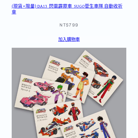
(現貨 • 限量) DA13_閃電霹靂車_SUGO菅生車隊 自動收折
傘
NT$799
加入購物車