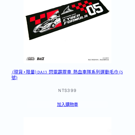
(現貨 • 限量) DA13_閃電霹靂車_熱血車隊系列運動毛巾 (5
號)
NT$399
加入購物車