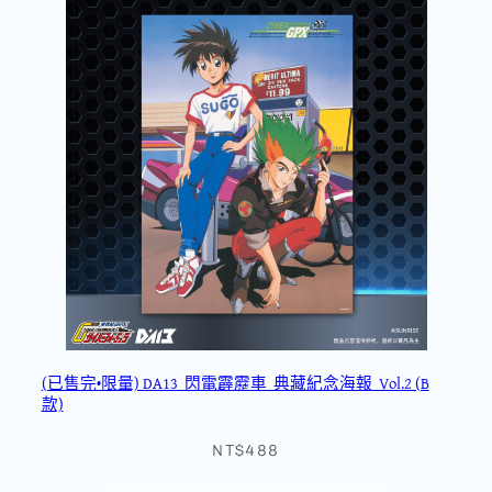
(已售完•限量) DA13_閃電霹靂車_典藏紀念海報_Vol.2 (B
款)
NT$488