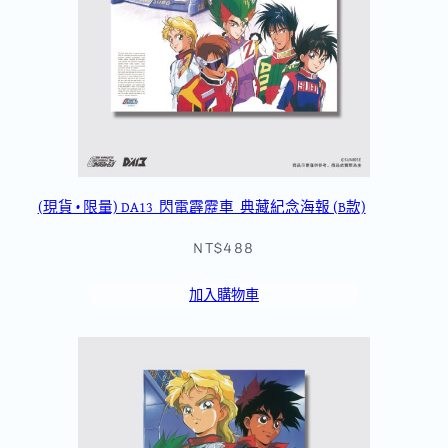
(現貨 • 限量) DA13_閃電霹靂車_典藏紀念海報 (B款)
NT$488
加入購物車