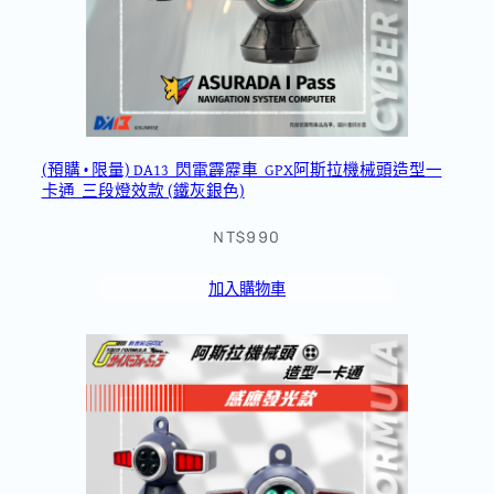
(預購 • 限量) DA13_閃電霹靂車_GPX阿斯拉機械頭造型一
卡通_三段燈效款 (鐵灰銀色)
NT$990
加入購物車