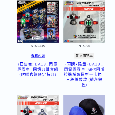
NT$
3,735
NT$
990
查看內容
加入購物車
(已售完) DA13_閃電
(預購•限量) DA13_
霹靂車_回憶典藏套組
閃電霹靂車_GPX阿斯
(附贈官網限定特典)
拉機械頭造型一卡通_
三段燈效款 (鐵灰銀
色)