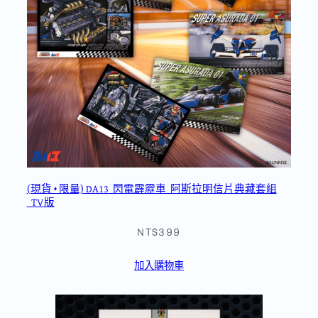
(現貨 • 限量) DA13_閃電霹靂車_阿斯拉明信片典藏套組
_TV版
NT$399
加入購物車