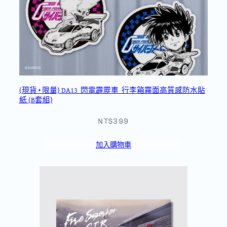
(現貨 • 限量) DA13_閃電霹靂車_行李箱霧面高質感防水貼
紙 (B套組)
NT$399
加入購物車