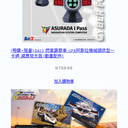
(預購 • 限量) DA13_閃電霹靂車_GPX阿斯拉機械頭造型一
卡通_感應發光款 (動畫配色)
NT$899
加入購物車