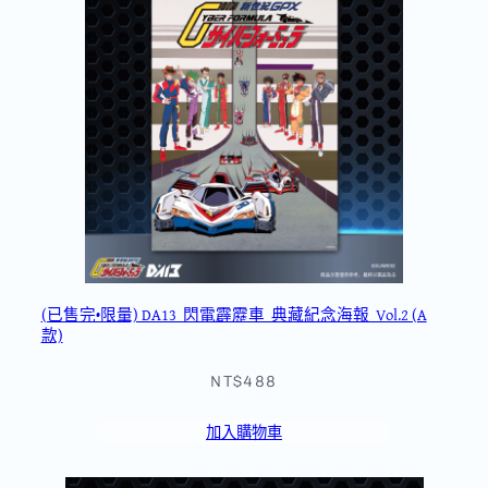
(已售完•限量) DA13_閃電霹靂車_典藏紀念海報_Vol.2 (A
款)
NT$488
加入購物車