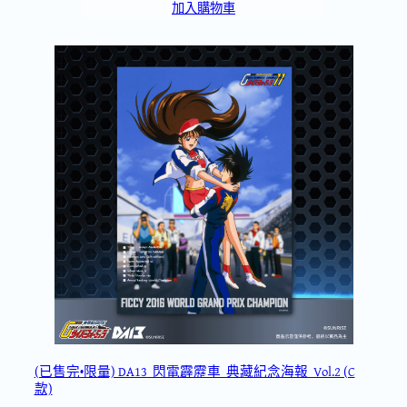
加入購物車
(已售完•限量) DA13_閃電霹靂車_典藏紀念海報_Vol.2 (C
款)