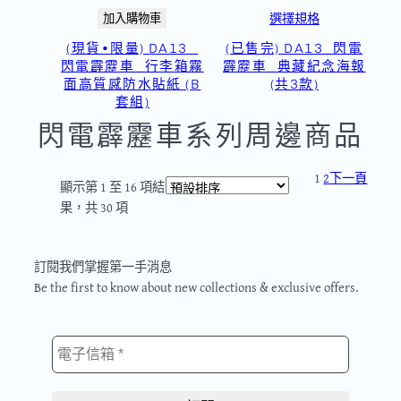
選擇規格
加入購物車
(現貨•限量) DA13_
(已售完) DA13_閃電
閃電霹靂車_行李箱霧
霹靂車_典藏紀念海報
面高質感防水貼紙 (B
(共3款)
套組)
閃電霹靂車系列周邊商品
1
2
下一頁
顯示第 1 至 16 項結
果，共 30 項
SUBSCBRIBE
訂閱我們掌握第一手消息
Be the first to know about new collections & exclusive offers.