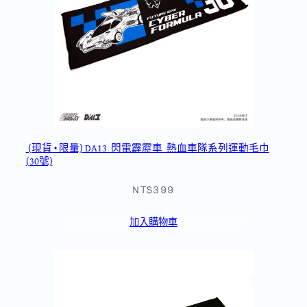
(現貨 • 限量) DA13_閃電霹靂車_熱血車隊系列運動毛巾
(30號)
NT$399
加入購物車