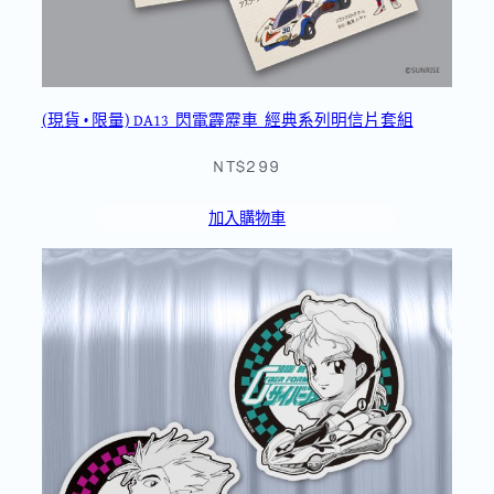
(現貨 • 限量) DA13_閃電霹靂車_經典系列明信片套組
NT$299
加入購物車