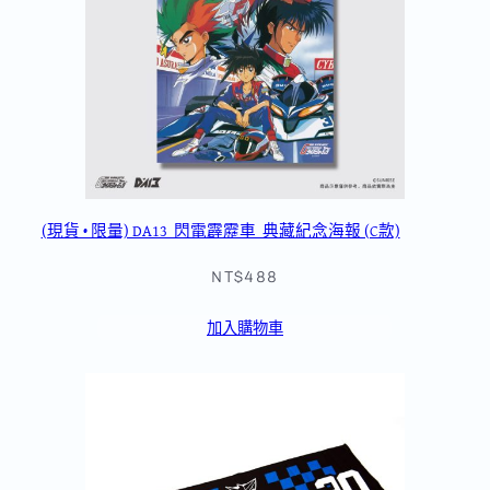
(現貨 • 限量) DA13_閃電霹靂車_典藏紀念海報 (C款)
NT$488
加入購物車