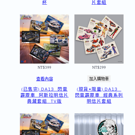
杯
片套組
NT$
399
NT$
299
查看內容
加入購物車
(已售完) DA13_閃電
(現貨•限量) DA13_
霹靂車_阿斯拉明信片
閃電霹靂車_經典系列
典藏套組_TV版
明信片套組