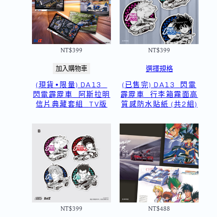
NT$
399
NT$
399
選擇規格
加入購物車
(現貨•限量) DA13_
(已售完) DA13_閃電
閃電霹靂車_阿斯拉明
霹靂車_行李箱霧面高
信片典藏套組_TV版
質感防水貼紙 (共2組)
NT$
399
NT$
488