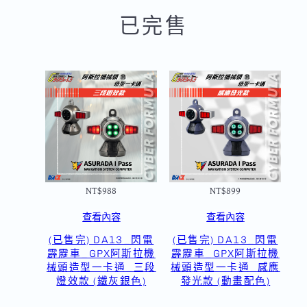
已完售
NT$
988
NT$
899
查看內容
查看內容
(已售完) DA13_閃電
(已售完) DA13_閃電
霹靂車_GPX阿斯拉機
霹靂車_GPX阿斯拉機
械頭造型一卡通_三段
械頭造型一卡通_感應
燈效款 (鐵灰銀色)
發光款 (動畫配色)