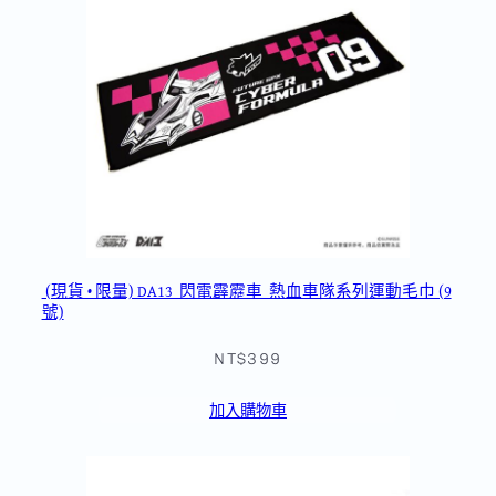
(現貨 • 限量) DA13_閃電霹靂車_熱血車隊系列運動毛巾 (9
號)
NT$399
加入購物車