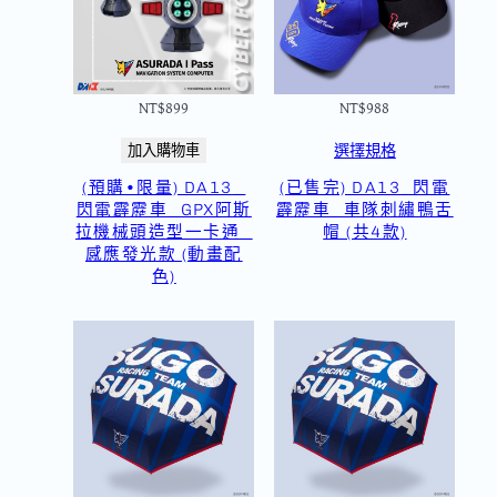
NT$
899
NT$
988
選擇規格
加入購物車
(預購•限量) DA13_
(已售完) DA13_閃電
閃電霹靂車_GPX阿斯
霹靂車_車隊刺繡鴨舌
拉機械頭造型一卡通_
帽 (共4款)
感應發光款 (動畫配
色)