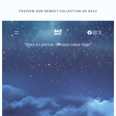
跳
至
PREVIEW OUR NEWEST COLLECTION ON DA13
主
要
內
Facebook
Instagram
X
容
“Dare to pursue, dreams come true.”