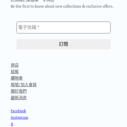
Be the first to know about new collections & exclusive offers.
THE SMALL PRINT
商店
結帳
購物車
帳號/加入會員
關於我們
最新消息
CONTACT
Facebook
Instagram
X