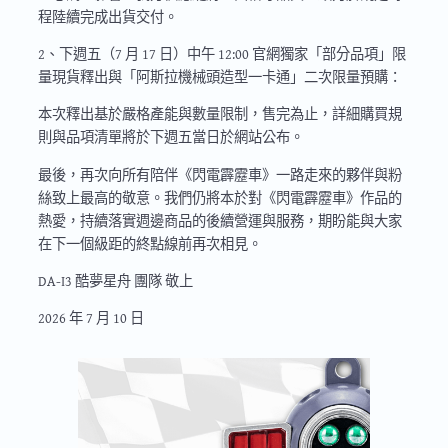
程陸續完成出貨交付。
2、下週五（7 月 17 日）中午 12:00 官網獨家「部分品項」限
量現貨釋出與「阿斯拉機械頭造型一卡通」二次限量預購：
本次釋出基於嚴格產能與數量限制，售完為止，詳細購買規
則與品項清單將於下週五當日於網站公布。
最後，再次向所有陪伴《閃電霹靂車》一路走來的夥伴與粉
絲致上最高的敬意。我們仍將本於對《閃電霹靂車》作品的
熱愛，持續落實週邊商品的後續營運與服務，期盼能與大家
在下一個級距的終點線前再次相見。
DA-I3 酷夢星舟 團隊 敬上
2026 年 7 月 10 日