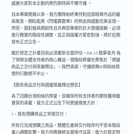
感謝大家對本企劃的熱烈期待與不懈守護 。
自本專案開展以來，我方團隊始終秉持對這部經典作品的最
高敬意，期盼能將《閃電霹靂車》的熱血與感動完美呈現。
然而，面對極具開創性且非典型專案的巨大營運挑戰，必須
進行務實的階段性調整，並正與版權方緊密對接，將於近期
發布正式公告。
鑑於原定之計畫目前必須重新全面評估，DA-13 酷夢星舟 為
了保障全體支持者的核心權益，現階段將優先聚焦於「周邊
商品之交付與限量釋出」。我們承諾，守護經典IP與粉絲情
懷的行動絕不中止。
【既有商品交付與週邊限量釋出預告】
為了回饋台灣粉絲的厚愛，並確保所有支持者的期待獲得最
實質的承載，我方正式公告下列營運推進方針：
1、既有預購商品之常規交付：
所有已完成預購之商品，整體生產與交付程序均不受本階段
重心調整影響。我方供應鏈將全面恪守品質，致力於既定時