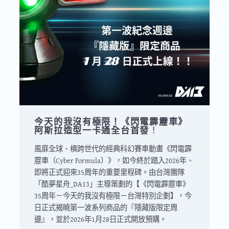
今天的我沒有極限！《閃電霹靂車》
阿斯拉造型一卡通全台首發
！
風靡全球、橫跨世代的經典科幻賽車動畫《閃電霹
靂車（Cyber Formula）》，如今終於踏入2026年、
即將正式迎來35周年的重要里程碑。由台灣團隊
「酷夢星舟_DA13」主導策劃的【《閃電霹靂車》
35周年－今天的我沒有極限－台灣特別企劃】，今
日正式揭曉第一波系列商品的『隱藏版限定周
邊』，並於2026年1月28日正式開放預購。