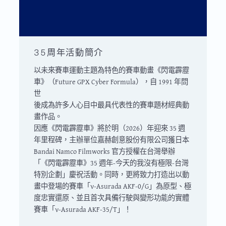
35周年活動簡介
以未來賽車運動主題為特色的賽車動畫《閃電霹靂
車》（Future GPX Cyber Formula），自 1991 年問
世
後成為許多人心目中最具代表性的賽車題材經典動
畫作品。
因應《閃電霹靂車》將於明（2026）年迎來 35 週
年里程碑，主辦單位嘉赫創意股份有限公司獲日本
Bandai Namco Filmworks 官方授權在台灣舉辦
「《閃電霹靂車》35 週年-今天的我沒有極限-台灣
特別企劃」慶祝活動。同時，更將致力打造出以動
畫中登場的賽車「ν-Asurada AKF-0/G」為原型、極
度忠實還原、並且首次具備行駛與變形功能的實體
賽車「ν-Asurada AKF-35/T」！