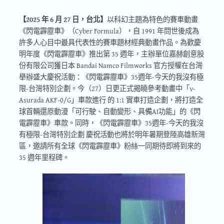
【2025 年 6 月 27 日，台北】
以科幻主題為特色的賽車動畫
《閃電霹靂車》（Cyber Formula），自 1991 年問世後成為
許多人心目中最具代表性的賽車題材經典動畫作品。為歡慶
明年度《閃電霹靂車》推出第 35 週年，主辦單位嘉赫創意股
份有限公司獲日本 Bandai Namco Filmworks 官方授權在台灣
舉辦盛大慶祝活動：《閃電霹靂車》35週年-今天的我沒有極
限-台灣特別企劃。今（27）日更正式揭曉參考動畫中「ν-
Asurada AKF-0/G」車款進行 的 1:1 實車打造企劃，將打造全
球首輛還原動漫「可行駛、自動變形、具備AI功能」的《閃
電霹靂車》車款。同時，《閃電霹靂車》35週年-今天的我沒
有極限-台灣特別企劃 慶祝活動也將於明年暑期登陸高雄新灣
區，邀請所有全球《閃電霹靂車》粉絲一同期待即將到來的
35 週年里程碑。