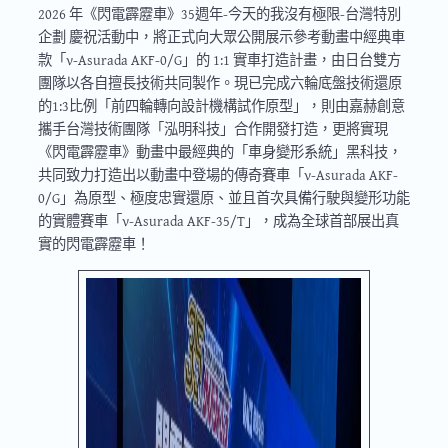
2026 年《閃電霹靂車》35週年-今天的我沒有極限-台灣特別
企劃 慶祝活動中，將正式向大眾公開展示參考動畫中經典車
款「ν-Asurada AKF-0/G」的 1:1 實車打造計畫，由日台雙方
團隊以各自擅長技術共同製作。現已完成六輪底盤技術還原
的1:3比例「前四輪轉向設計機構試作原型」，則由嘉赫創意
攜手台灣技術團隊「泓明科技」合作開發打造，更將實現
《閃電霹靂車》動畫中最經典的「車身變形系統」黑科技，
共同致力打造出以動畫中登場的傳奇賽車「ν-Asurada AKF-
0/G」為原型、極度忠實還原、並且首次具備行駛與變形功能
的實體賽車「ν-Asurada AKF-35/T」，成為全球首部展出真
實的閃電霹靂車！