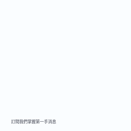
SUBSCBRIBE
訂閱我們掌握第一手消息
Be the first to know about new collections & exclusive offers.