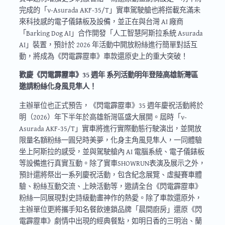
完成的「ν-Asurada AKF-35/T」實車駕駛艙也將搭載充滿未
來科技感的電子儀錶板及設備，並正在與台灣 AI 廠商
「Barking Dog AI」合作開發「人工智慧阿斯拉系統 Asurada
AI」裝置，預計於 2026 年活動中開放粉絲進行簡單對話互
動，將成為《閃電霹靂車》車款還原史上的重大突破！
歡慶《閃電霹靂車》35 週年 系列活動明年登陸高雄新灣區
邀請粉絲化身風見隼人！
主辦單位也正式預告，《閃電霹靂車》35 週年慶祝活動將於
明（2026）年下半年於高雄新灣區盛大展開。屆時「ν-
Asurada AKF-35/T」實車將進行實際動態行駛演出，並開放
限量名額粉絲一圓兒時美夢，化身主角風見隼人，一同體驗
坐上阿斯拉的感受，並與駕駛艙內 AI 電腦系統、電子儀錶板
等設備進行真實互動。除了實車SHOWRUN表演及展示之外，
預計還將祭出一系列慶祝活動，包含紀念展覽、虛擬賽車體
驗、粉絲互動交流、上映活動等，邀請全台《閃電霹靂車》
粉絲一同展現對史詩級動畫神作的熱愛。除了車款還原外，
主辦單位更將攜手知名餐飲連鎖品牌「晨間廚房」還原《閃
電霹靂車》劇情中出現的經典餐點，如明日香的三明治、蘭