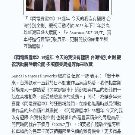
「《閃電霹靂車》35週年-今天的我沒有極限-台
灣特別企劃」慶祝活動將於 2026 年下半年於高
雄新灣區盛大展開，「ν-Asurada AKF-35/T」實
車將進行實際行駛展示，更將開放粉絲乘坐與
互動體驗。
《閃電霹靂車》35週年-今天的我沒有極限-台灣特別企劃 慶
祝活動將陸續公開 多項精美周邊等你來收藏
Bandai Namco Filmworks 取締役 伍賀 一統 表示：「數十年
來，台灣觀眾一直對於日本動畫作品高度熱愛，我們相當期
待能見到一群熱愛《閃電霹靂車》這部經典作品的粉絲們一
起在高雄相聚，感受體驗實車的感動。」同時，為讓多年來
喜愛《閃電霹靂車》的狂熱粉絲們，在家也能隨時感受到動
畫作品的熱血精神與震撼，《閃電霹靂車》35週年-今天的我
沒有極限-台灣特別企劃 也將推出各種豐富精美的周邊商品。
開賣時間就在下個月（2025.7月），想要親自體驗坐進阿斯
拉車艙內的民眾千萬要把握限量名額的難得機會！更多商品