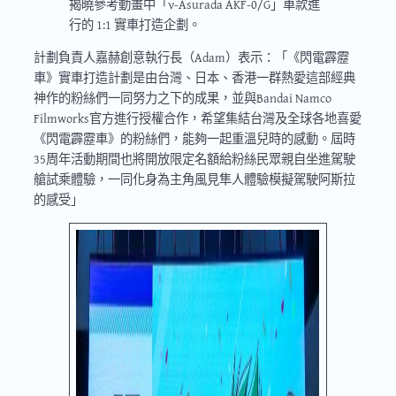
揭曉參考動畫中「ν-Asurada AKF-0/G」車款進
行的 1:1 實車打造企劃。
計劃負責人嘉赫創意執行長（Adam）表示：「《閃電霹靂
車》實車打造計劃是由台灣、日本、香港一群熱愛這部經典
神作的粉絲們一同努力之下的成果，並與Bandai Namco
Filmworks官方進行授權合作，希望集結台灣及全球各地喜愛
《閃電霹靂車》的粉絲們，能夠一起重溫兒時的感動。屆時
35周年活動期間也將開放限定名額給粉絲民眾親自坐進駕駛
艙試乘體驗，一同化身為主角風見隼人體驗模擬駕駛阿斯拉
的感受」