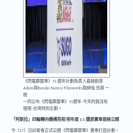
《閃電霹靂車》35 週年計劃負責人嘉赫創意
Adam與Bandai Namco Filmworks取締役 伍賀 一
統
一同公布《閃電霹靂車》35週年-今天的我沒有
極限-台灣特別企劃。
「阿斯拉」四輪轉向機構亮相 明年度 1:1 還原實車規格公開
今（27）日記者會正式公開《閃電霹靂車》實車打造計劃，