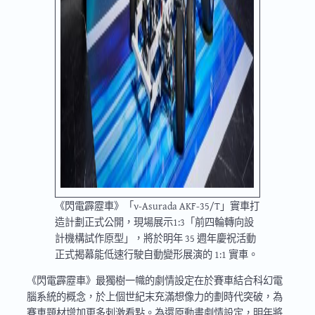
《閃電霹靂車》「ν-Asurada AKF-35/T」實車打
造計劃正式公開，現場展示1:3「前四輪轉向設
計機構試作原型」，將於明年 35 週年慶祝活動
正式揭幕能低速行駛自動變形展演的 1:1 實車。
《閃電霹靂車》最獨樹一幟的劇情設定在於賽車結合科幻電
腦系統的概念，於上個世紀末充滿想像力的劃時代突破，為
賽車題材增加更多刺激看點。為還原動畫劇情設定，明年將