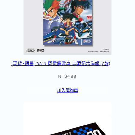
(現貨 • 限量) DA13_閃電霹靂車_典藏紀念海報 (C款)
NT$488
加入購物車