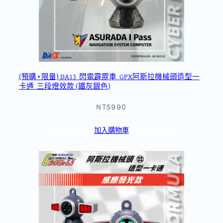
(預購 • 限量) DA13_閃電霹靂車_GPX阿斯拉機械頭造型一
卡通_三段燈效款 (鐵灰銀色)
NT$990
加入購物車