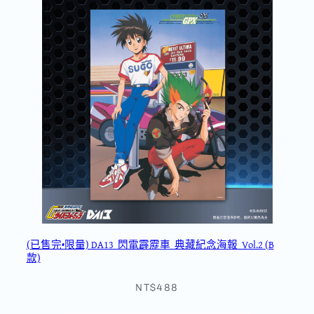
(已售完•限量) DA13_閃電霹靂車_典藏紀念海報_Vol.2 (B
款)
NT$488