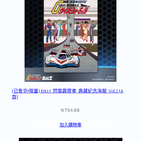
(已售完•限量) DA13_閃電霹靂車_典藏紀念海報_Vol.2 (A
款)
NT$488
加入購物車