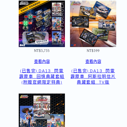
NT$
3,735
NT$
399
查看內容
查看內容
(已售完) DA13_閃電
(已售完) DA13_閃電
霹靂車_回憶典藏套組
霹靂車_阿斯拉明信片
(附贈官網限定特典)
典藏套組_TV版