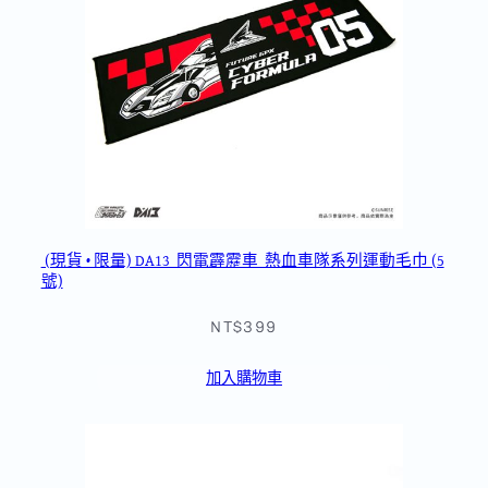
(現貨 • 限量) DA13_閃電霹靂車_熱血車隊系列運動毛巾 (5
號)
NT$399
加入購物車