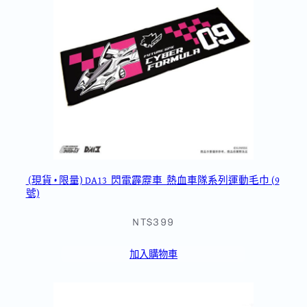
(現貨 • 限量) DA13_閃電霹靂車_熱血車隊系列運動毛巾 (9
號)
NT$399
加入購物車