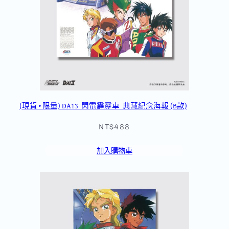
(現貨 • 限量) DA13_閃電霹靂車_典藏紀念海報 (B款)
NT$488
加入購物車