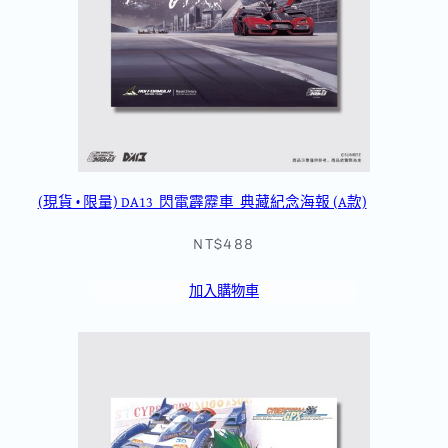
(現貨 • 限量) DA13_閃電霹靂車_典藏紀念海報 (A款)
NT$488
加入購物車