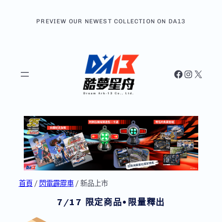
跳
至
PREVIEW OUR NEWEST COLLECTION ON DA13
主
要
內
容
Facebook
Instagram
X
首頁
/
閃電霹靂車
/ 新品上市
7/17 限定商品•限量釋出