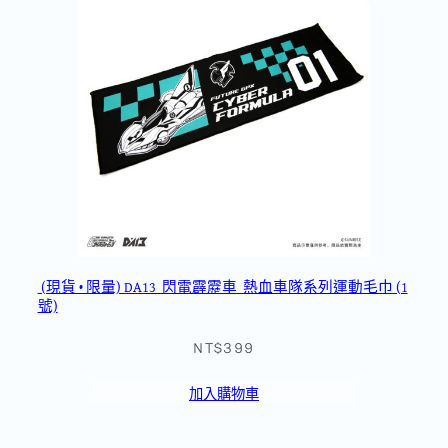
(現貨 • 限量) DA13_閃電霹靂車_熱血車隊系列運動毛巾 (1
號)
NT$399
加入購物車