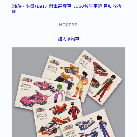
(現貨 • 限量) DA13_閃電霹靂車_SUGO菅生車隊 自動收折
傘
NT$799
加入購物車