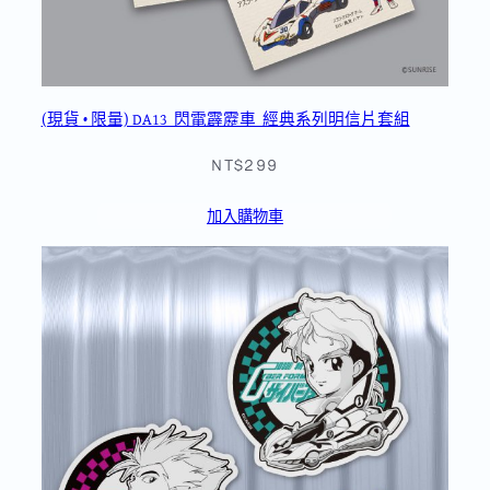
(現貨 • 限量) DA13_閃電霹靂車_經典系列明信片套組
NT$299
加入購物車