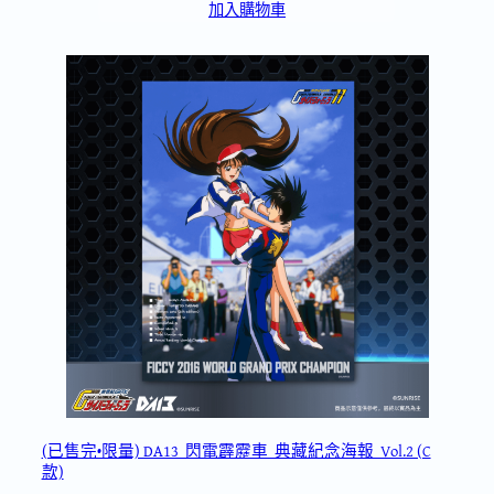
加入購物車
(已售完•限量) DA13_閃電霹靂車_典藏紀念海報_Vol.2 (C
款)