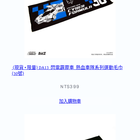
(現貨 • 限量) DA13_閃電霹靂車_熱血車隊系列運動毛巾
(30號)
NT$399
加入購物車