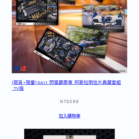
(現貨 • 限量) DA13_閃電霹靂車_阿斯拉明信片典藏套組
_TV版
NT$399
加入購物車