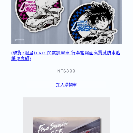
(現貨 • 限量) DA13_閃電霹靂車_行李箱霧面高質感防水貼
紙 (B套組)
NT$399
加入購物車