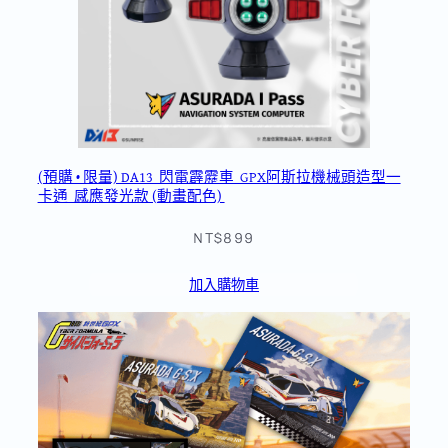
(預購 • 限量) DA13_閃電霹靂車_GPX阿斯拉機械頭造型一
卡通_感應發光款 (動畫配色)
NT$899
加入購物車