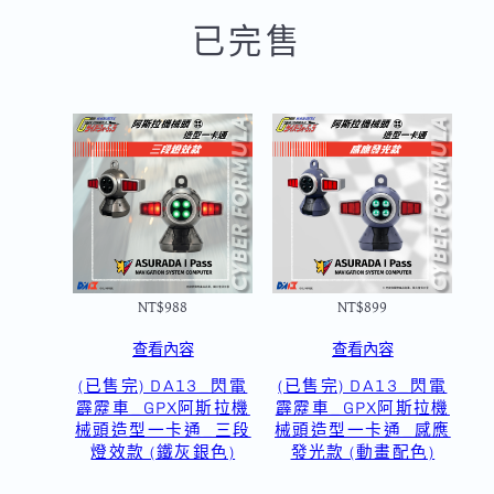
已完售
NT$
988
NT$
899
查看內容
查看內容
(已售完) DA13_閃電
(已售完) DA13_閃電
霹靂車_GPX阿斯拉機
霹靂車_GPX阿斯拉機
械頭造型一卡通_三段
械頭造型一卡通_感應
燈效款 (鐵灰銀色)
發光款 (動畫配色)